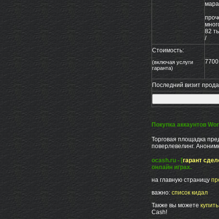
мара
проч
мног
82 т
/
Стоимость:
7700
(включая услуги
гаранта)
Последний визит продав
Покупка аккаунтов Worl
Торговая площадка пред
поверлевелинг. Анонимн
ocash.ru - [
гарант сдел
онлайн играх.
на главную страницу
пр
важно:
список кидал
Также вы можете
купит
Cash!