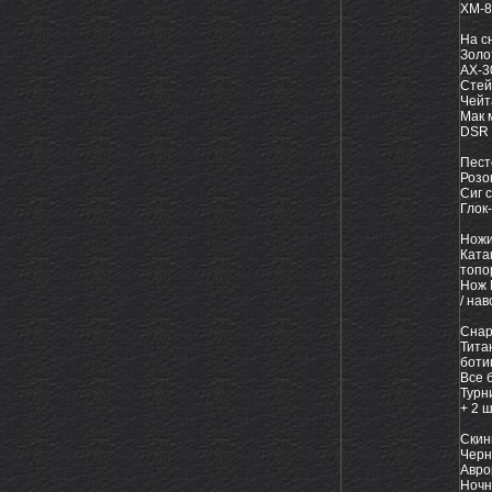
ХМ-8
На с
Золо
АХ-3
Стей
Чейт
Мак 
DSR 
Пест
Розо
Сиг 
Глок
Нож
Ката
топо
Нож 
/ нав
Снар
Тита
ботин
Все 
Турн
+ 2 
Ски
Черн
Авро
Ночн