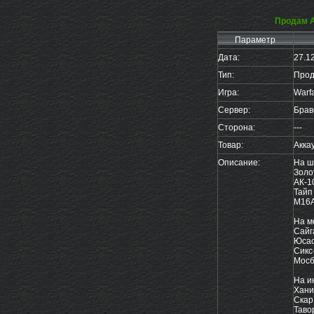
Продам А
Параметр
Дата:
27.1
Тип:
Прод
Игра:
Warf
Сервер:
Брав
Сторона:
---
Товар:
Акка
Описание:
На ш
Золо
АК-1
Тайп 
М16А
На м
Сайг
Юсас
Сикс
Мосб
На и
Хани
Скар
Таво