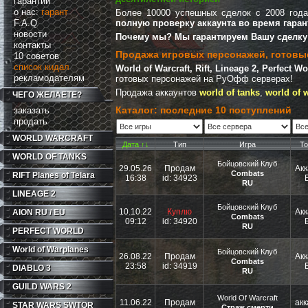
гарантии
о нас:
гарант
Более 10000 успешных сделок с 2008 год
F.A.Q
полную проверку аккаунта во время гаран
новости
Почему мы? Мы гарантируем Вашу сделку 
контакты
Продажа игровых персонажей, готовы
10 советов
список кидал
World of Warcraft, Rift, Lineage 2, Perfect W
рекламодателям
готовых персонажей на РуОфф серверах!
Продажа аккаунтов
world of tanks
,
world of 
ЧЕГО ЖЕЛАЕТЕ?
Каталог: последние 10 поступлений
заказать
продать
WORLD WARCRAFT
Дата ↑↓
Тип
Игра
То
WORLD OF TANKS
Бойцовский Клуб
29.05.26
Продам
Акк
Combats
RIFT
Planes of Telara
16:38
id: 34923
RU
LINEAGE 2
Бойцовский Клуб
10.10.22
Куплю
Акк
AION RU / EU
Combats
09:12
id: 34920
RU
PERFECT WORLD
World of Warplanes
Бойцовский Клуб
26.08.22
Продам
Акк
Combats
23:58
id: 34919
DIABLO 3
RU
GUILD WARS 2
World Of Warcraft
11.06.22
Продам
акк
STAR WARS SWTOR
Страж смерти