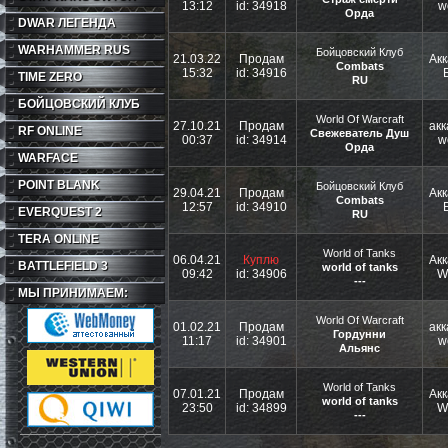
13:12
id: 34918
w
Орда
DWAR ЛЕГЕНДА
WARHAMMER RUS
Бойцовский Клуб
21.03.22
Продам
Акк
Combats
15:32
id: 34916
TIME ZERO
RU
БОЙЦОВСКИЙ КЛУБ
World Of Warcraft
27.10.21
Продам
акк
RF ONLINE
Свежеватель Душ
00:37
id: 34914
w
Орда
WARFACE
POINT BLANK
Бойцовский Клуб
29.04.21
Продам
Акк
Combats
12:57
id: 34910
EVERQUEST 2
RU
TERA ONLINE
World of Tanks
06.04.21
Куплю
Акк
BATTLEFIELD 3
world of tanks
09:42
id: 34906
W
---
МЫ ПРИНИМАЕМ:
World Of Warcraft
01.02.21
Продам
акк
Гордунни
11:17
id: 34901
w
Альянс
World of Tanks
07.01.21
Продам
Акк
world of tanks
23:50
id: 34899
W
---