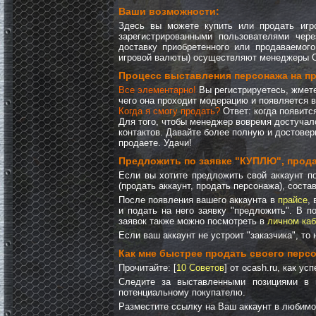
Ваши возможности:
Здесь вы можете купить или продать игр
зарегистрированными пользователями чер
доставку приобретенного или продаваемого
игровой валюты) осуществляют менеджеры On
Процесс выставления персонажа на п
Все элементарно!
Вы регистрируетесь, жмете
чего она проходит модерацию и появляется в
Когда я смогу продать?
Ответ: когда появитс
Для того, чтобы менеджер вовремя достучался
контактов. Давайте более полную и достовер
продаете. Удачи!
Предложить по заявке "КУПЛЮ", прода
Если вы хотите предложить свой аккаунт по
(продать аккаунт, продать персонажа), соста
После появления вашего аккаунта в
прайсе
,
и подать на него заявку "предложить". В по
заявок также можно посмотреть в
личном каб
Если ваш аккаунт не устроит "заказчика", то 
Как мне быстрее продать своего персо
Прочитайте: [
10 Советов
] от ocash.ru, как ус
Cледите за выставленными позициями в п
потенциальному покупателю.
Разместите ссылку на Ваш аккаунт в любимо