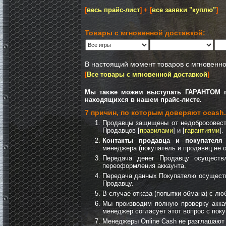
[
весь прайс-лист
] + [
все заявки "куплю"
]
Товары с мгновенной доставкой:
В настоящий момент товаров с мгновенно
[
Все товары с мгновенной доставкой
]
Мы также можем выступать ГАРАНТОМ пр
находящихся в нашем прайс-листе.
7 причин, по которым доверяют ocash.
Продавцы защищены от недобросовест
Продавцов [
правилами
] и [
гарантиями
].
Контакты продавца и покупател
менеджера (покупатель и продавец не 
Передача денег Продавцу осуществ
переоформления аккаунта.
Передача данных Покупателю осуществ
Продавцу.
В случае отказа (попытки обмана) с лю
Мы производим полную проверку аккау
менеджер согласует этот вопрос с поку
Менеджеры Online Cash не разглашают 