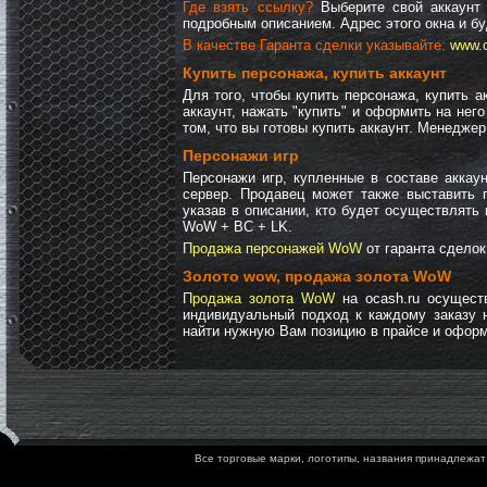
Где взять ссылку?
Выберите свой аккаунт 
подробным описанием. Адрес этого окна и бу
В качестве Гаранта сделки указывайте:
www.o
Купить персонажа, купить аккаунт
Для того, чтобы купить персонажа, купить 
аккаунт, нажать "купить" и оформить на нег
том, что вы готовы купить аккаунт. Менедже
Персонажи игр
Персонажи игр, купленные в составе аккау
сервер. Продавец может также выставить 
указав в описании, кто будет осуществлять
WoW + BC + LK.
Продажа персонажей WoW
от гаранта сделок
Золото wow, продажа золота WoW
Продажа золота WoW
на ocash.ru осущест
индивидуальный подход к каждому заказу 
найти нужную Вам позицию в прайсе и оформ
Все торговые марки, логотипы, названия принадлежат 