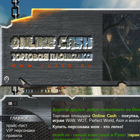
Дорогие друзья, добро пожаловать на Окэ
Торговая площадка
Online Cash
-
покупка,
ГЛАВНОЕ
играм
WoW, WOT, Perfect World, Aion и мног
прайс-лист
Купить персонажа wow - это легко!
VIP персонажи
ocash.ru - самый известный в Рунет [
гаран
правила
десятилетней историей