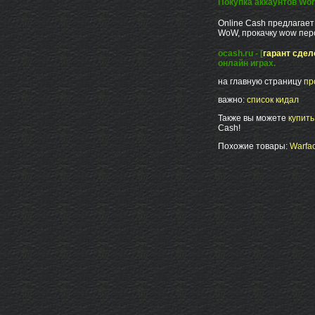
Покупка аккаунтов Worl
Online Cash предлагает
WoW, прокачку wow пер
ocash.ru - [
гарант сдел
онлайн играх.
на главную страницу
пр
важно:
список кидал
Также вы можете
купит
Cash!
Похожие товары:
Warfac