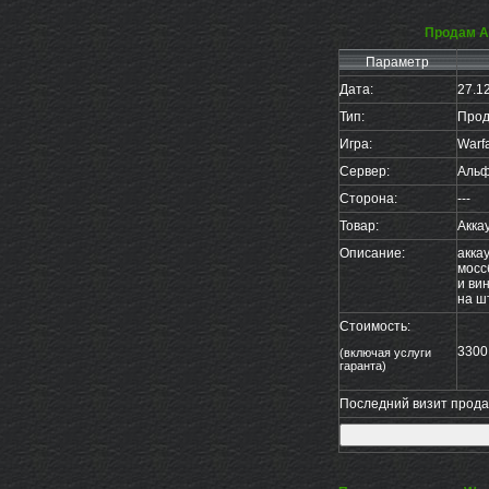
Продам А
Параметр
Дата:
27.1
Тип:
Прод
Игра:
Warf
Сервер:
Аль
Сторона:
---
Товар:
Акка
Описание:
акка
мосс
и вин
на ш
Стоимость:
3300
(включая услуги
гаранта)
Последний визит продав