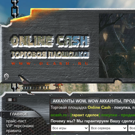
АККАУНТЫ WOW, WOW АККАУНТЫ, ПРОДА
Торговая площадка
Online Cash
-
покупка, 
ГЛАВНОЕ
ocash.ru - [
гарант сделок
] покупки - прода
прайс-лист
Почему мы? Мы гарантируем Вашу сделку 
VIP персонажи
правила