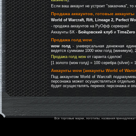
Если ваш аккаунт не устроит "заказчика", то 
Продажа аккаунтов, готовые аккаунты
World of Warcraft, Rift, Lineage 2, Perfect 
- продажа аккаунтов на РуОфф серверах!
Аккаунты БК -
Бойцовский клуб
и
TimeZero
Продажа голд wow
wow голд
- универсальная денежная едини
ведется суммами 1000 wow голд (минимум), 20
Продажа голд wow
от гаранта сделок!
[1 золото (wow голд) = 100 серебра (silver) = 
Аккаунты wow (аккаунты World of Warcr
Под аккаунтом World of Warcraft подразум
персонажа может осуществляться отдельно о
будет осуществлять перенос персонажа и оп
Все торговые марки, логотипы, названия принадлежат 