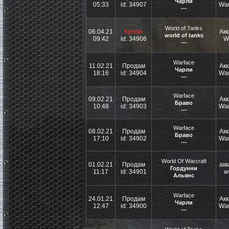
Чарли
05:33
id: 34907
War
---
World of Tanks
06.04.21
Куплю
Акк
world of tanks
09:42
id: 34906
W
---
Warface
11.02.21
Продам
Акк
Чарли
18:16
id: 34904
War
---
Warface
09.02.21
Продам
Акк
Браво
10:48
id: 34903
War
---
Warface
08.02.21
Продам
Акк
Браво
17:10
id: 34902
War
---
World Of Warcraft
01.02.21
Продам
акк
Гордунни
11:17
id: 34901
w
Альянс
Warface
24.01.21
Продам
Акк
Чарли
12:47
id: 34900
War
---