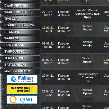
RU
DWAR ЛЕГЕНДА
World Of Warcraft
27.10.21
Продам
акк
WARHAMMER RUS
Свежеватель Душ
00:37
id: 34914
w
Орда
TIME ZERO
БОЙЦОВСКИЙ КЛУБ
Warface
16.09.21
Продам
Акк
Чарли
14:53
id: 34912
War
RF ONLINE
---
WARFACE
Warface
08.09.21
Продам
Акк
POINT BLANK
Альфа
08:46
id: 34913
War
---
EVERQUEST 2
TERA ONLINE
Warface
02.07.21
Продам
Акк
Браво
00:27
id: 34911
War
BATTLEFIELD 3
---
МЫ ПРИНИМАЕМ:
Бойцовский Клуб
29.04.21
Продам
Акк
Combats
12:57
id: 34910
RU
Warface
21.04.21
Продам
Акк
Браво
13:32
id: 34908
War
---
Warface
16.04.21
Продам
Акк