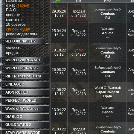
гарантии
Дата ↑↓
Тип
Игра
То
о нас:
гарант
Бойцовский Клуб
F.A.Q
29.05.26
Продам
Акк
Combats
новости
16:38
id: 34923
RU
контакты
10 советов
список кидал
Warface
25.04.24
Продам
Акк
Альфа
рекламодателям
16:34
id: 34922
War
---
ЧЕГО ЖЕЛАЕТЕ?
заказать
Бойцовский Клуб
10.10.22
Куплю
Акк
продать
Combats
09:12
id: 34920
RU
WORLD WARCRAFT
Бойцовский Клуб
WORLD OF TANKS
26.08.22
Продам
Акк
Combats
23:58
id: 34919
RIFT
Planes of Telara
RU
LINEAGE 2
World Of Warcraft
11.06.22
Продам
акк
Страж смерти
AION RU / EU
13:12
id: 34918
w
Орда
PERFECT WORLD
Warface
World of Warplanes
13.04.22
Продам
Акк
Браво
11:50
id: 34917
War
---
DIABLO 3
GUILD WARS 2
Бойцовский Клуб
21.03.22
Продам
Акк
Combats
STAR WARS SWTOR
15:32
id: 34916