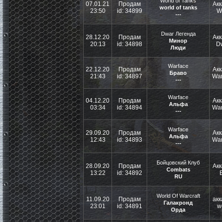
World of Tanks
07.01.21
Продам
Акк
world of tanks
23:50
id: 34899
W
---
Dwar Легенда
28.12.20
Продам
Акк
Минор
20:13
id: 34898
D
Люди
Warface
22.12.20
Продам
Акк
Браво
21:43
id: 34897
War
---
Warface
04.12.20
Продам
Акк
Альфа
03:34
id: 34894
War
---
Warface
29.09.20
Продам
Акк
Альфа
12:43
id: 34893
War
---
Бойцовский Клуб
28.09.20
Продам
Акк
Combats
13:22
id: 34892
RU
World Of Warcraft
11.09.20
Продам
акк
Галакронд
23:01
id: 34891
w
Орда