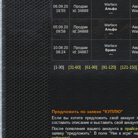
Warface
06.09.20
Продам
Акк
Альфа
18:55
id: 34889
War
---
Warface
05.09.20
Продам
Акк
Альфа
09:58
id: 34888
War
---
Warface
10.08.20
Продам
Акк
Браво
08:24
id: 34887
War
---
[1-30]
[31-60]
[61-90]
[91-120]
[121-150]
Предложить по заявке "КУПЛЮ"
Если вы хотите предложить свой аккаунт п
составить описание и выставить свой аккаунт
После появления вашего аккаунта в
прайсе
заявку "предложить". В поле "Ник в игре" н
кабинете
).