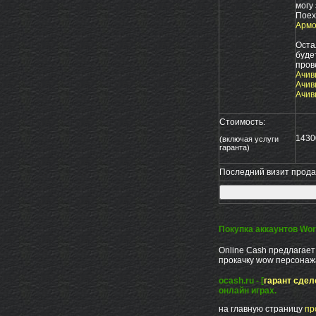
могу 
Поех
Армо
Оста
буде
пров
Ачив
Ачив
Ачив
Стоимость:
143
(включая услуги
гаранта)
Последний визит продав
Покупка аккаунтов Worl
Online Cash предлагает
прокачку wow персонажа
ocash.ru - [
гарант сдел
онлайн играх.
на главную страницу
пр