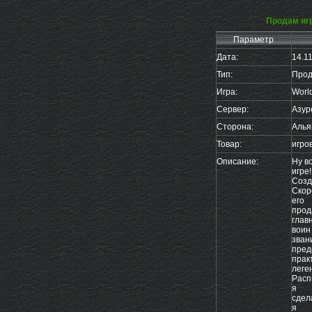
Продам игр
Параметр
Дата:
14.1
Тип:
Прод
Игра:
World
Сервер:
Азур
Сторона:
Алья
Товар:
игро
Описание:
Ну в
игре!
Созд
Скор
его
прод
глав
воин 
зван
пред
прак
леге
Расп
я
сдел
я