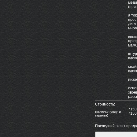
меди
(при
а ток
прос
дигл.
мног
внеш
приз
мамб
штур
вдов
снай
вдов
инже
осно
звон
расск
Стоимость:
715
(включая услуги
7150
гаранта)
Последний визит продав