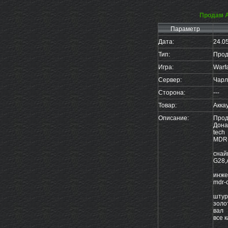
Продам А
Параметр
Дата:
24.0
Тип:
Прод
Игра:
Warf
Сервер:
Чарл
Сторона:
---
Товар:
Акка
Описание:
Прод
Дона
tech
MDR-
снай
G28,
инжен
mdr-
штур
золо
вал
все 