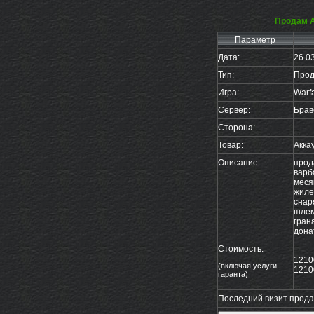
Продам А
Параметр
Дата:
26.0
Тип:
Прод
Игра:
Warf
Сервер:
Брав
Сторона:
---
Товар:
Акка
Описание:
прод
варб
меся
жиле
снар
шлем
гран
дона
Стоимость:
121
(включая услуги
1210
гаранта)
Последний визит продав