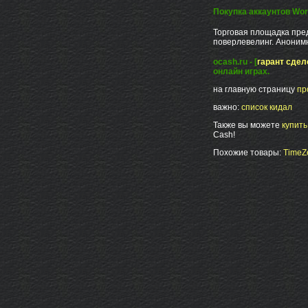
Покупка аккаунтов Worl
Торговая площадка пред
поверлевелинг. Анонимн
ocash.ru - [
гарант сдел
онлайн играх.
на главную страницу
пр
важно:
список кидал
Также вы можете
купит
Cash!
Похожие товары:
TimeZe