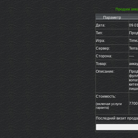
Продам акка
Параметр
Дата:
09.0
Тип:
Прод
Игра:
Time
Сервер:
Terr
Сторона:
----
Товар:
акка
Описание:
Прод
фулл
копат
китеж
пиши
Стоимость:
7700
(включая услуги
гаранта)
Последний визит продав