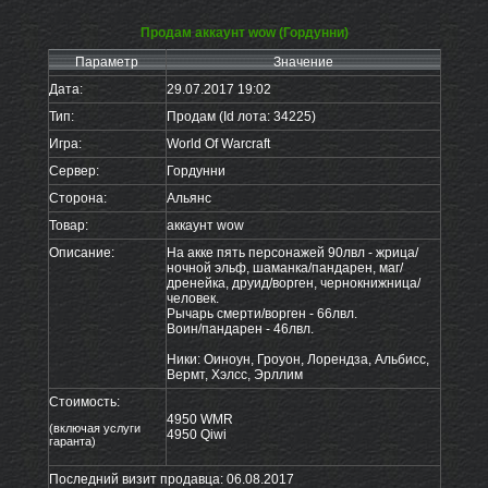
Продам аккаунт wow (Гордунни)
Параметр
Значение
Дата:
29.07.2017 19:02
Тип:
Продам (Id лота: 34225)
Игра:
World Of Warcraft
Сервер:
Гордунни
Сторона:
Альянс
Товар:
аккаунт wow
Описание:
На акке пять персонажей 90лвл - жрица/
ночной эльф, шаманка/пандарен, маг/
дренейка, друид/ворген, чернокнижница/
человек.
Рычарь смерти/ворген - 66лвл.
Воин/пандарен - 46лвл.
Ники: Оиноун, Гроуон, Лорендза, Альбисс,
Вермт, Хэлсс, Эрллим
Стоимость:
4950 WMR
(включая услуги
4950 Qiwi
гаранта)
Последний визит продавца: 06.08.2017