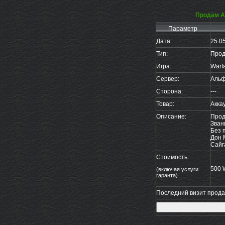
Продам А
Параметр
Дата:
25.0
Тип:
Прод
Игра:
Warf
Сервер:
Аль
Сторона:
---
Товар:
Акка
Описание:
Прод
Зван
Без 
Дон 
Сайг
Стоимость:
500
(включая услуги
гаранта)
Последний визит продав