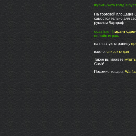
Купить wow голд в ру
На торговой площадке 
самостоятельно для сво
русском Варкрафт.
ocash.ru - [
гарант сдел
онлайн играх.
на главную страницу
пр
важно:
список кидал
Также вы можете
купит
Cash!
Похожие товары:
Warfac