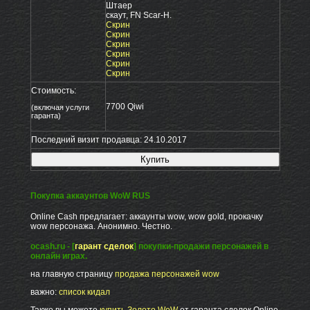
Штаер
скаут, FN Scar-H.
Скрин
Скрин
Скрин
Скрин
Скрин
Скрин
Стоимость:
7700 Qiwi
(включая услуги
гаранта)
Последний визит продавца: 24.10.2017
Покупка аккаунтов WoW RUS
Online Cash предлагает: аккаунты wow, wow gold, прокачку
wow персонажа. Анонимно. Честно.
ocash.ru - [
гарант сделок
] покупки-продажи персонажей в
онлайн играх.
на главную страницу
продажа персонажей wow
важно:
список кидал
Также вы можете
купить Золото WoW
от гаранта сделок Online