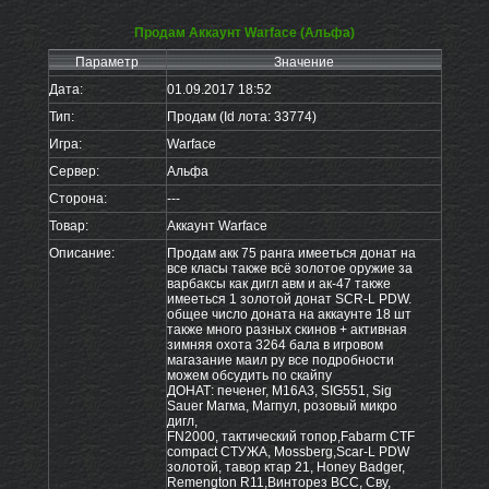
Продам Аккаунт Warface (Альфа)
Параметр
Значение
Дата:
01.09.2017 18:52
Тип:
Продам (Id лота: 33774)
Игра:
Warface
Сервер:
Альфа
Сторона:
---
Товар:
Аккаунт Warface
Описание:
Продам акк 75 ранга имееться донат на
все класы также всё золотое оружие за
варбаксы как дигл авм и ак-47 также
имееться 1 золотой донат SCR-L PDW.
общее число доната на аккаунте 18 шт
также много разных скинов + активная
зимняя охота 3264 бала в игровом
магазание маил ру все подробности
можем обсудить по скайпу
ДОНАТ: печенег, М16А3, SIG551, Sig
Sauer Магма, Магпул, розовый микро
дигл,
FN2000, тактический топор,Fabarm CTF
compact СТУЖА, Mossberg,Scar-L PDW
золотой, тавор ктар 21, Honey Badger,
Remengton R11,Винторез ВСС, Сву,