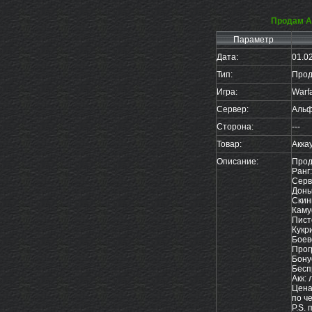
Продам А
Параметр
Дата:
01.0
Тип:
Прод
Игра:
Warf
Сервер:
Аль
Сторона:
---
Товар:
Акка
Описание:
Прод
Ранг:
Серв
Доны
Скин
Каму
Пист
Кукр
Боев
Прог
Бону
Бесп
Акк:
Цена
по че
P.S. 