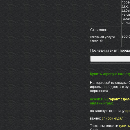
пров
даю.
даб
не с
гара
опла
Стоимость:
300 
(включая услуги
гаранта)
Последний визит продав
Купить игровую валют
На торговой площадке 
игровые предметы в рус
персонажа.
ocash.ru - [
гарант сдел
онлайн играх.
на главную страницу
пр
важно:
список кидал
Также вы можете
купит
Cash!