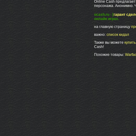
Online Cash предлагает:
персонажа. Анонимно. 
ocash.ru - [
гарант сдел
онлайн играх.
на главную страницу
пр
важно:
список кидал
Также вы можете
купит
Cash!
Похожие товары:
Warfac