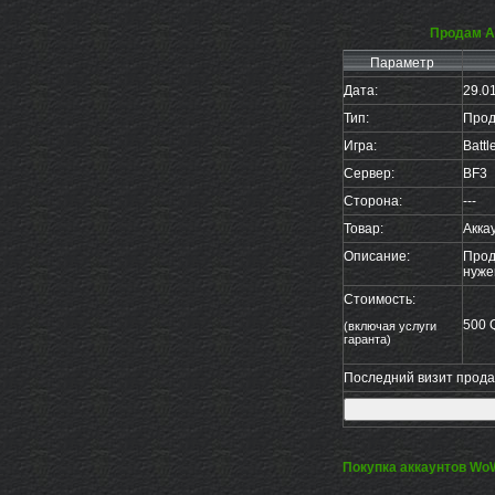
Продам Ак
Параметр
Дата:
29.0
Тип:
Прод
Игра:
Battl
Сервер:
BF3
Сторона:
---
Товар:
Аккау
Описание:
Прод
нужен
Стоимость:
500 
(включая услуги
гаранта)
Последний визит продав
Покупка аккаунтов Wo