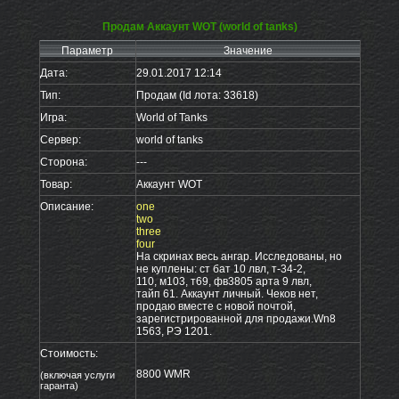
Продам Аккаунт WOT (world of tanks)
Параметр
Значение
Дата:
29.01.2017 12:14
Тип:
Продам (Id лота: 33618)
Игра:
World of Tanks
Сервер:
world of tanks
Сторона:
---
Товар:
Аккаунт WOT
Описание:
one
two
three
four
На скринах весь ангар. Исследованы, но
не куплены: ст бат 10 лвл, т-34-2,
110, м103, т69, фв3805 арта 9 лвл,
тайп 61. Аккаунт личный. Чеков нет,
продаю вместе с новой почтой,
зарегистрированной для продажи.Wn8
1563, РЭ 1201.
Стоимость:
8800 WMR
(включая услуги
гаранта)