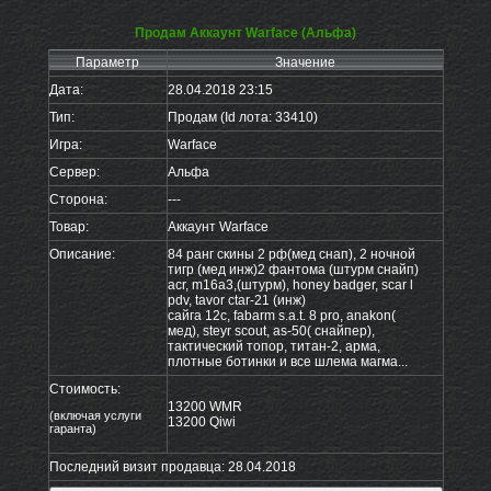
Продам Аккаунт Warface (Альфа)
Параметр
Значение
Дата:
28.04.2018 23:15
Тип:
Продам (Id лота: 33410)
Игра:
Warface
Сервер:
Альфа
Сторона:
---
Товар:
Аккаунт Warface
Описание:
84 ранг скины 2 рф(мед снап), 2 ночной
тигр (мед инж)2 фантома (штурм снайп)
acr, m16a3,(штурм), honey badger, scar l
pdv, tavor ctar-21 (инж)
сайга 12с, fabarm s.a.t. 8 pro, anakon(
мед), steyr scout, as-50( снайпер),
тактический топор, титан-2, арма,
плотные ботинки и все шлема магма...
Стоимость:
13200 WMR
(включая услуги
13200 Qiwi
гаранта)
Последний визит продавца: 28.04.2018