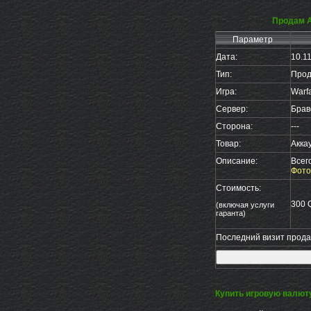
Продам А
Параметр
Дата:
10.1
Тип:
Прод
Игра:
Warf
Сервер:
Брав
Сторона:
---
Товар:
Акка
Описание:
Всего
Фото
Стоимость:
300 
(включая услуги
гаранта)
Последний визит продав
Купить игровую валют