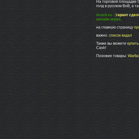
На торговой площадке 
голд в русском ВоВ, а т
ocash.ru - [
гарант сдел
онлайн играх.
на главную страницу
пр
важно:
список кидал
Также вы можете
купит
Cash!
Похожие товары:
Warfac