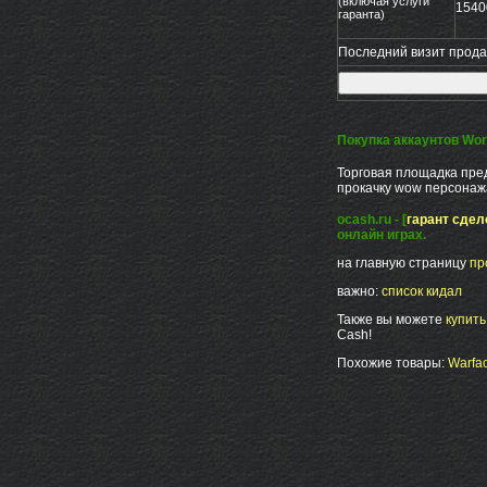
(включая услуги
1540
гаранта)
Последний визит продав
Покупка аккаунтов Worl
Торговая площадка пред
прокачку wow персонажа
ocash.ru - [
гарант сдел
онлайн играх.
на главную страницу
пр
важно:
список кидал
Также вы можете
купит
Cash!
Похожие товары:
Warfac