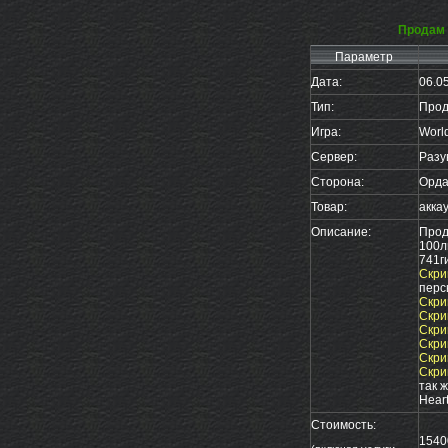
Продам 
Параметр
Дата:
06.0
Тип:
Прод
Игра:
World
Сервер:
Разу
Сторона:
Орд
Товар:
акка
Описание:
Прод
100л
741ги
Скри
перс
Скри
Скри
Скри
Скри
Скри
Скри
так 
Heart
Стоимость:
154