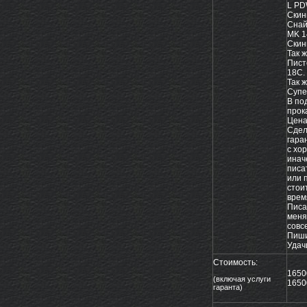
L P
Скин
Снай
MK 1
Скин
Так 
Пист
18C.
Так 
Супе
В по
прока
Цена
Сдел
гара
с хо
иначе
писа
или 
стоит
врем
Писат
меня
совсе
Пиши
Удач
Стоимость:
165
(включая услуги
1650
гаранта)