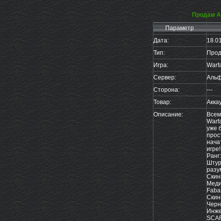
Продам А
Параметр
Дата:
18.0
Тип:
Прод
Игра:
Warf
Сервер:
Аль
Сторона:
---
Товар:
Акка
Описание:
Всем
Warf
уже 
прос
нача
игре!!
Ранг:
Штур
разу
Скин
Меди
Fabar
Скин
Черн
Инже
SCA