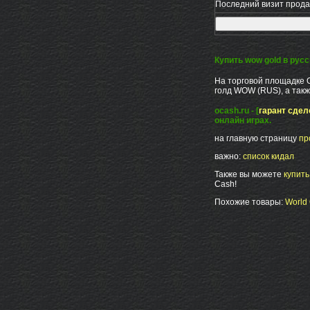
Последний визит продав
Купить wow gold в рус
На торговой площадке 
голд WOW (RUS), а такж
ocash.ru - [
гарант сдел
онлайн играх.
на главную страницу
пр
важно:
список кидал
Также вы можете
купит
Cash!
Похожие товары:
World 