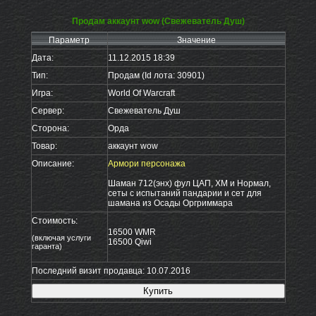
Продам аккаунт wow (Свежеватель Душ)
Параметр
Значение
Дата:
11.12.2015 18:39
Тип:
Продам (Id лота: 30901)
Игра:
World Of Warcraft
Сервер:
Свежеватель Душ
Сторона:
Орда
Товар:
аккаунт wow
Описание:
Армори персонажа
Шаман 712(энх) фул ЦАП, ХМ и Нормал,
сеты с испытаний пандарии и сет для
шамана из Осады Оргриммара
Стоимость:
16500 WMR
(включая услуги
16500 Qiwi
гаранта)
Последний визит продавца: 10.07.2016