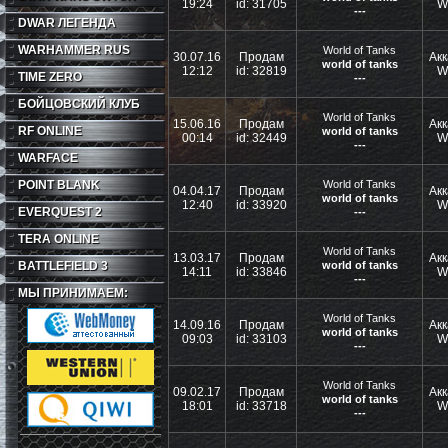
19:24
id: 31705
W
---
DWAR ЛЕГЕНДА
WARHAMMER RUS
World of Tanks
30.07.16
Продам
Акк
world of tanks
12:12
id: 32819
W
TIME ZERO
---
БОЙЦОВСКИЙ КЛУБ
World of Tanks
15.06.16
Продам
Акк
RF ONLINE
world of tanks
00:14
id: 32449
W
---
WARFACE
POINT BLANK
World of Tanks
04.04.17
Продам
Акк
world of tanks
12:40
id: 33920
W
EVERQUEST 2
---
TERA ONLINE
World of Tanks
13.03.17
Продам
Акк
BATTLEFIELD 3
world of tanks
14:11
id: 33846
W
---
МЫ ПРИНИМАЕМ:
World of Tanks
14.09.16
Продам
Акк
world of tanks
09:03
id: 33103
W
---
World of Tanks
09.02.17
Продам
Акк
world of tanks
18:01
id: 33718
W
---