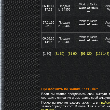
World of Tanks
06.10.17
Продам
Акк
world of tanks
17:22
id: 34359
W
---
World of Tanks
27.11.16
Продам
Акк
world of tanks
23:30
id: 33402
W
---
World of Tanks
09.06.16
Продам
Акк
world of tanks
14:15
id: 32400
W
---
[1-30]
[31-60]
[61-90]
[91-120]
[121-143]
Предложить по заявке "КУПЛЮ"
Если вы хотите предложить свой аккаунт п
составить описание и выставить свой аккаунт
После появления вашего аккаунта в
прайсе
заявку "предложить". В поле "Ник в игре" н
кабинете
).