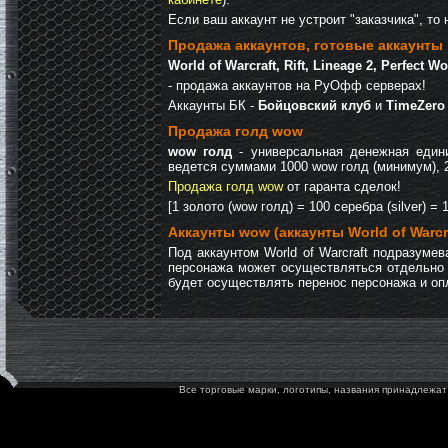
Если ваш аккаунт не устроит "заказчика", то 
Продажа аккаунтов, готовые аккаунты
World of Warcraft, Rift, Lineage 2, Perfect 
- продажа аккаунтов на РуОфф серверах!
Аккаунты БК -
Бойцовский клуб
и
TimeZero
Продажа голд wow
wow голд
- универсальная денежная едини
ведется суммами 1000 wow голд (минимум), 20
Продажа голд wow
от гаранта сделок!
[1 золото (wow голд) = 100 серебра (silver) = 
Аккаунты wow (аккаунты World of Warcr
Под аккаунтом World of Warcraft подразум
персонажа может осуществляться отдельно о
будет осуществлять перенос персонажа и оп
Все торговые марки, логотипы, названия принадлежат 