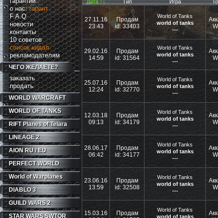
гарантии
Дата ↑↓
Тип
Игра
То
о нас:
гарант
F.A.Q
World of Tanks
27.11.16
Продам
Акк
world of tanks
новости
23:43
id: 33403
W
---
контакты
10 советов
список кидал
World of Tanks
29.02.16
Продам
Акк
рекламодателям
world of tanks
14:59
id: 31564
W
---
ЧЕГО ЖЕЛАЕТЕ?
заказать
World of Tanks
25.07.16
Продам
Акк
продать
world of tanks
12:24
id: 32770
W
---
WORLD WARCRAFT
WORLD OF TANKS
World of Tanks
12.03.18
Продам
Акк
world of tanks
09:13
id: 34179
W
RIFT
Planes of Telara
---
LINEAGE 2
World of Tanks
28.06.17
Продам
Акк
AION RU / EU
world of tanks
06:42
id: 34177
W
---
PERFECT WORLD
World of Warplanes
World of Tanks
23.06.16
Продам
Акк
world of tanks
13:59
id: 32508
W
DIABLO 3
---
GUILD WARS 2
World of Tanks
15.03.16
Продам
Акк
STAR WARS SWTOR
world of tanks