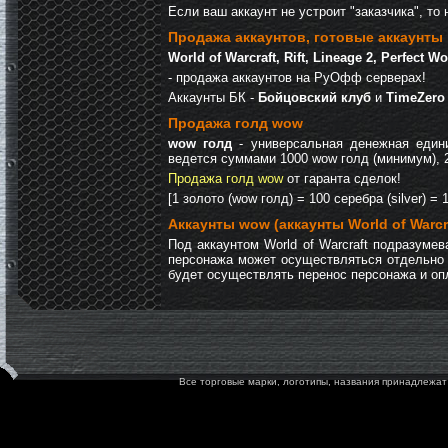
Если ваш аккаунт не устроит "заказчика", то 
Продажа аккаунтов, готовые аккаунты
World of Warcraft, Rift, Lineage 2, Perfect 
- продажа аккаунтов на РуОфф серверах!
Аккаунты БК -
Бойцовский клуб
и
TimeZero
Продажа голд wow
wow голд
- универсальная денежная едини
ведется суммами 1000 wow голд (минимум), 20
Продажа голд wow
от гаранта сделок!
[1 золото (wow голд) = 100 серебра (silver) = 
Аккаунты wow (аккаунты World of Warcr
Под аккаунтом World of Warcraft подразум
персонажа может осуществляться отдельно о
будет осуществлять перенос персонажа и оп
Все торговые марки, логотипы, названия принадлежат 