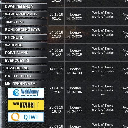
10:26
id: 34868
W
---
DWAR ЛЕГЕНДА
World of Tanks
WARHAMMER RUS
22.11.19
Продам
Акк
world of tanks
02:51
id: 34833
W
---
TIME ZERO
БОЙЦОВСКИЙ КЛУБ
World of Tanks
24.10.19
Продам
Акк
world of tanks
13:36
id: 34830
W
RF ONLINE
---
WARFACE
World of Tanks
24.10.19
Продам
Акк
POINT BLANK
world of tanks
07:50
id: 34819
W
---
EVERQUEST 2
World of Tanks
TERA ONLINE
14.05.19
Продам
Акк
world of tanks
11:46
id: 34133
W
---
BATTLEFIELD 3
МЫ ПРИНИМАЕМ:
World of Tanks
21.04.19
Продам
Акк
world of tanks
12:07
id: 34786
W
---
World of Tanks
25.03.19
Продам
Акк
world of tanks
18:40
id: 34777
W
---
World of Tanks
25.03.19
Продам
Акк