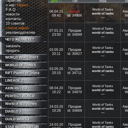
гарантии
Дата ↑↓
Тип
Игра
То
о нас:
гарант
F.A.Q
World of Tanks
06.04.21
Куплю
Акк
world of tanks
новости
09:42
id: 34906
W
---
контакты
10 советов
список кидал
World of Tanks
07.01.21
Продам
Акк
рекламодателям
world of tanks
23:50
id: 34899
W
---
ЧЕГО ЖЕЛАЕТЕ?
заказать
World of Tanks
03.05.20
Продам
Акк
продать
world of tanks
20:11
id: 30827
W
---
WORLD WARCRAFT
WORLD OF TANKS
World of Tanks
03.05.20
Продам
Акк
world of tanks
RIFT
Planes of Telara
20:10
id: 34711
W
---
LINEAGE 2
World of Tanks
08.04.20
Продам
Акк
AION RU / EU
world of tanks
16:22
id: 34870
W
---
PERFECT WORLD
World of Warplanes
World of Tanks
24.03.20
Продам
Акк
world of tanks
10:28
id: 34869
W
DIABLO 3
---
GUILD WARS 2
World of Tanks
24.03.20
Продам
Акк
STAR WARS SWTOR
world of tanks