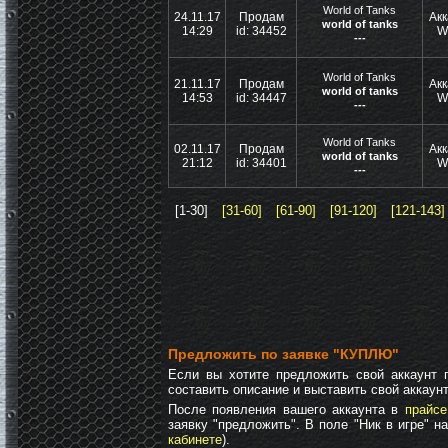
World of Tanks
24.11.17
Продам
Акк
world of tanks
14:29
id: 34452
W
---
World of Tanks
21.11.17
Продам
Акк
world of tanks
14:53
id: 34447
W
---
World of Tanks
02.11.17
Продам
Акк
world of tanks
21:12
id: 34401
W
---
[1-30]
[31-60]
[61-90]
[91-120]
[121-143]
Предложить по заявке "КУПЛЮ"
Если вы хотите предложить свой аккаунт п
составить описание и выставить свой аккаунт
После появления вашего аккаунта в
прайсе
заявку "предложить". В поле "Ник в игре" н
кабинете
).